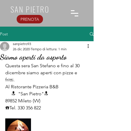
SAN PIETRO
PRENOTA
Post
sanpietro93
26 dic 2020
Tempo di lettura: 1 min
Siamo aperti da asporto
Questa sera San Stefano e fino al 30 
dicembre siamo aperti con pizze e 
fritti. 
Al Ristorante Pizzeria B&B
     🔝  "San Pietro"🔝
89852 Mileto (VV)
☎️Tel. 330 356 822 