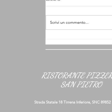
Scrivi un commento...
Karaoke e cena idee: come
organizzare una serata karaoke con
cena indimenticabile
RISTORANTE PIZZE
SAN PIETRO
Strada Statale 18 Tirrena Inferiore, SNC 89852 