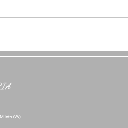
Serate a tema
Fungh
RIA
Mileto (VV)