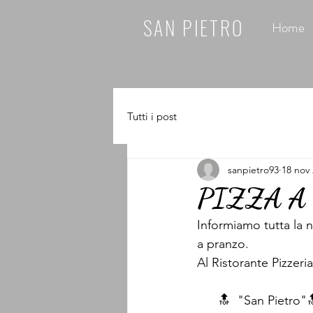
SAN PIETRO
Home
Tutti i post
sanpietro93
18 nov
PIZZA A
Informiamo tutta la 
a pranzo.
Al Ristorante Pizzer
      🔝  "San Pietro"