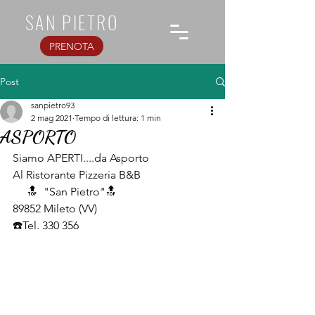
SAN PIETRO
PRENOTA
Post
sanpietro93
2 mag 2021
Tempo di lettura: 1 min
ASPORTO
Siamo APERTI....da Asporto
Al Ristorante Pizzeria B&B
     🔝  "San Pietro"🔝
89852 Mileto (VV)
☎️Tel. 330 356 